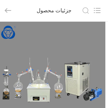
2025
Nantong
Sanjing
جزئیات محصول
Chemglass
Co.,Ltd.
All
Rights
Reserved.
خانه
محصولات
درباره
ما
تور
کارخانه
کنترل