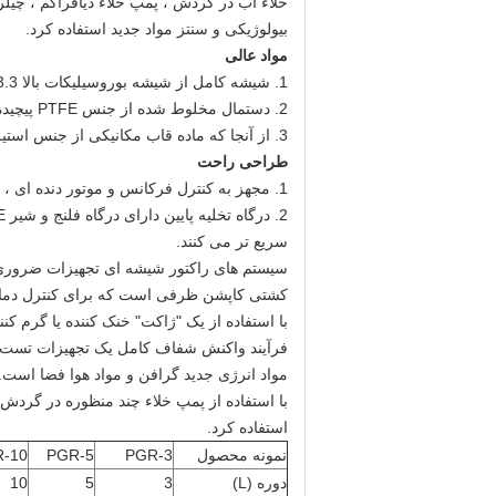
خلاء آب در گردش ، پمپ خلاء دیافراگم ، چ
بیولوژیکی و سنتز مواد جدید استفاده کرد.
مواد عالی
1. شیشه کامل از شیشه بوروسیلیکات بالا GG17 3.3 ساخته شده است که دارای خواص شیمیایی و فیزیکی خوبی است.
2. دستمال مخلوط شده از جنس PTFE پیچیده شده از استنلس استیل برای مایعات گرانروی کم و زیاد ساخته شده است.
3. از آنجا که ماده قاب مکانیکی از جنس استیل آلیاژی و اتصالات PTFE است ، می تواند در شرایط کاری مهر و موم های با دقت بالا را بدست آورد.
طراحی راحت
1. مجهز به کنترل فرکانس و موتور دنده ای ، می تواند به طور مداوم و با سرعت ثابت کار کند ، بدون مشکلات مربوط به قلم و جرقه.
2. درگاه تخلیه پایین دارای درگاه فلنج و شیر PTFE است.
سریع تر می کنند.
سیستم های راکتور شیشه ای تجهیزات ضروری ب
کشتی کاپشن ظرفی است که برای کنترل دما
با استفاده از یک "ژاکت" خنک کننده یا گرم 
فرآیند واکنش شفاف کامل یک تجهیزات تست اید
مواد انرژی جدید گرافن و مواد هوا فضا است. 
با استفاده از پمپ خلاء چند منظوره در گردش 
استفاده کرد.
نمونه محصول
PGR-3
PGR-5
-10
دوره (L)
3
5
10