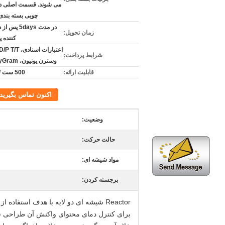
می شوند. قسمت اصلی در
چوبی بسته بندی
در مدت 5days پ
زمان تحویل:
کننده 
شرایط پرداخت:
وسترن یونیون، MoneyGram
قابلیت ارائه:
500 ست / مامان
اکنون تماس بگیرید
وضعیت:
حالت حرکت:
مواد شیشه ای:
برجسته کردن:
Reactor شیشه ای دو لایه با هدف استف
برای کنترل دمای محتوای واکنش آن طراحی 