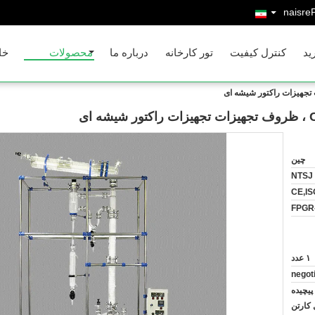
Persia
ید
کنترل کیفیت
تور کارخانه
درباره ما
محصولات
خا
چين
NTSJ
CE,IS
FPGR
۱ عدد
negot
یچیده
کارتن