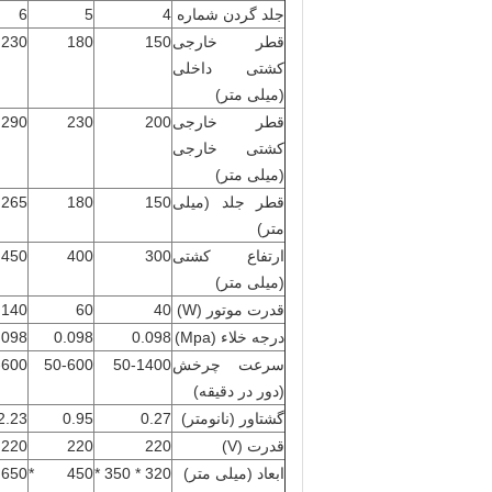
جلد گردن شماره
4
5
6
قطر خارجی
150
180
230
کشتی داخلی
(میلی متر)
قطر خارجی
200
230
290
کشتی خارجی
(میلی متر)
قطر جلد (میلی
150
180
265
متر)
ارتفاع کشتی
300
400
450
(میلی متر)
قدرت موتور (W)
40
60
140
درجه خلاء (Mpa)
0.098
0.098
.098
سرعت چرخش
50-1400
50-600
-600
(دور در دقیقه)
گشتاور (نانومتر)
0.27
0.95
2.23
قدرت (V)
220
220
220
ابعاد (میلی متر)
320 * 350 *
450 *