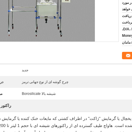
 مورد
 خواهد
س از دریافت
پرداخت
اعتبارات اسنادی، D/A، D/P T/T،
جدید
چرخ گوشه ای از نوع جهانی ترمز
درج
شیشه بالا Borosilicate
مو
راکتور
اده از یخچال یا گرمایش "ژاکت" در اطراف کشتی که مایعات خنک کننده یا گرمایش 
شده است.
هاواچ طیف گسترده ای از راکتورهای شیشه ای با حجم 1 لیتر تا 200 لیتر را ارائه می دهد.