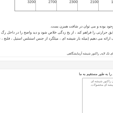
3200
2700
2300
2100
ق حرارتی را فراهم کند ، از یخ زدگی خلاص شود و دید واضح را در داخل رگ 
ه می دهیم (میله بار شیشه ای ، میلگرد از جنس استنلس استیل ، فلنج ، نخ NPT و غیره
,
 تک لایه
راکتور شیشه آزمایشگاهی
ا به طور مستقیم به ما