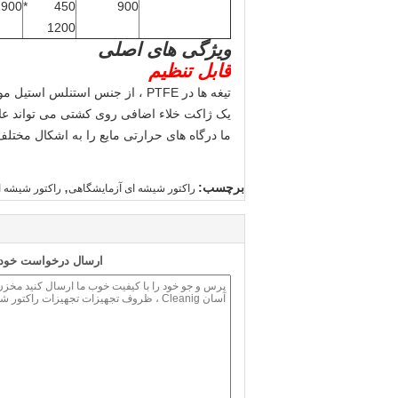
1900
450 *
900
1200
ویژگی های اصلی
قابل تنظیم
تیغه ها در PTFE ، از جنس استنلس استیل موجود بوده و می توان در شافت همزن بست.
یک ژاکت خلاء اضافی روی کشتی می تواند عای
ما درگاه های حرارتی مایع را به اشکال مختلف ارائ
,
برچسب:
راکتور شیشه ای آزمایشگاهی
راکتور شیشه ای
ارسال درخواست خود ر