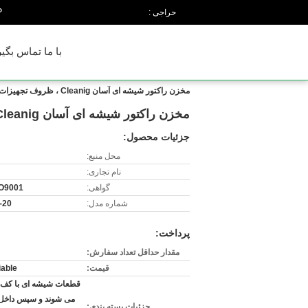
n
حراجی :
با ما تماس بگیر
مخزن راکتور شیشه ای آسان Cleanig ، ظروف تجهیزات تجهیزات راکتور شیشه ای
مخزن راکتور شیشه ای آسان Cleanig ، ظروف تجهیزات تجهیزات راکتور شیشه ای
جزئیات محصول:
محل منبع:
نام تجاری:
گواهی:
O9001
شماره مدل:
-20
پرداخت:
مقدار حداقل تعداد سفارش:
قیمت:
iable
قطعات شیشه ای با کف پ
می شوند و سپس داخل 
جزئیات بسته بندی: