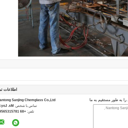
اطلاعات ت
ا به طور مستقیم به ما
antong Sanjing Chemglass Co.,Ltd
تماس با شخص:
s. Joyce
تلفن:
86 18751356591