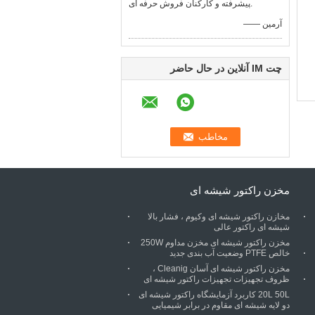
پیشرفته و کارکنان فروش حرفه ای.
—— آرمین
چت IM آنلاین در حال حاضر
مخزن راکتور شیشه ای
مخازن راکتور شیشه ای وکیوم ، فشار بالا
شیشه ای راکتور عالی
مخزن راکتور شیشه ای مخزن مداوم 250W
خالص PTFE وضعیت آب بندی جدید
مخزن راکتور شیشه ای آسان Cleanig ،
ظروف تجهیزات تجهیزات راکتور شیشه ای
20L 50L کاربرد آزمایشگاه راکتور شیشه ای
دو لایه شیشه ای مقاوم در برابر شیمیایی