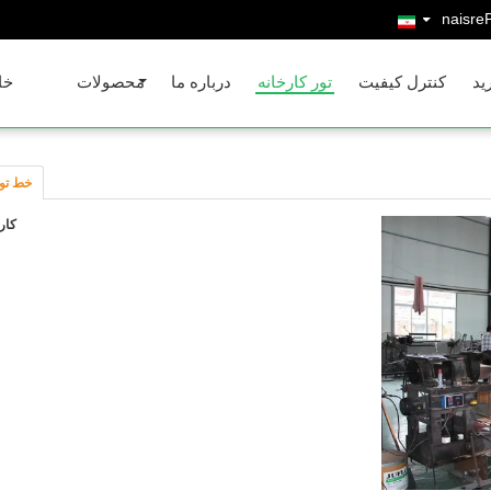
Persia
ید
کنترل کیفیت
تور کارخانه
درباره ما
محصولات
خا
خط تول
کار