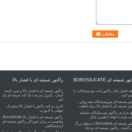
ر شیشه ای BOROSILICATE
راکتور شیشه ای با فشار بالا
ه فشار بخار راکتور ثابت بورسیلیکات را
راکتور شیشه ای با فشار بالا و تمیز کننده
م کنید
آسان ، کنترل سرعت تک لایه شیشه ای تک
لایه
تور شیشه ای بوروسیلیکات هیدرولیز ،
ور شیشه ای با فشار بالا برای غلظت
کتری دو لایه راکتور با فشار بالا مشترک
جهانی با 6 پورت
ق حرارتی راکتور بورسیلیکات شیشه
ت شده با فولاد با همزن لنگر
راکتور شیشه ای با فشار بالا Borosilicate ،
مقاومت در برابر خوردگی راکتور شیشه ای
راکتور شیشه ای Borosilikat با سطح بزرگ
آزمایشگاهی
 کننده ، راکتور شیشه ای دو جک