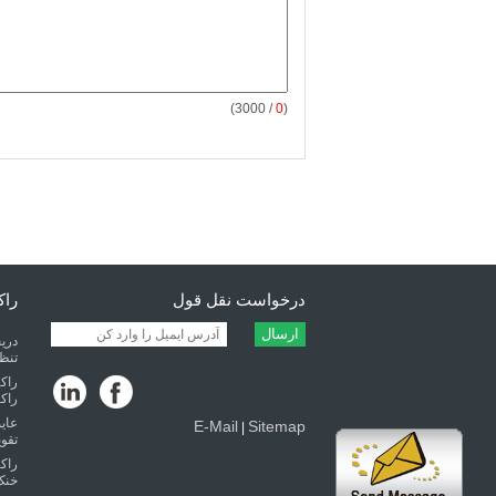
/ 3000)
0
(
درخواست نقل قول
راکتو
ارسال
دریچ
تنظی
راک
راکت
عای
E-Mail
Sitemap
|
تقوی
خنک