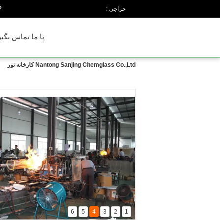
n
حراجی :
با ما تماس بگیر
Nantong Sanjing Chemglass Co.,Ltd کارخانه تور
6
5
4
3
2
1