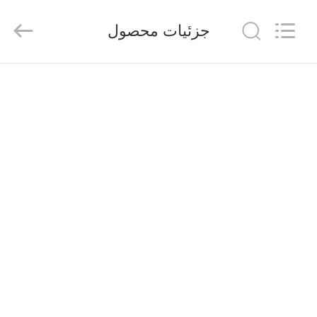
2025
Nantong
Sanjing
جزئیات محصول
Chemglass
Co.,Ltd.
All
Rights
Reserved.
خانه
محصولات
درباره
ما
تور
کارخانه
کنترل