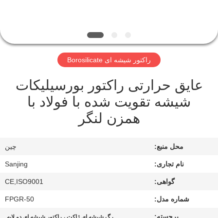
کیفیت
با
ما
راکتور شیشه ای Borosilicate
تماس
عایق حرارتی راکتور بورسیلیکات
بگیرید
شیشه تقویت شده با فولاد با
همزن لنگر
نقشه
سایت
محل منبع:
چين
PRIVACY
نام تجاری:
Sanjing
POLICY
گواهی:
CE,ISO9001
شماره مدل:
FPGR-50
برجسته:
,
رگ شیشه ای ژاکت ، راکتور شیشه ای دو لایه