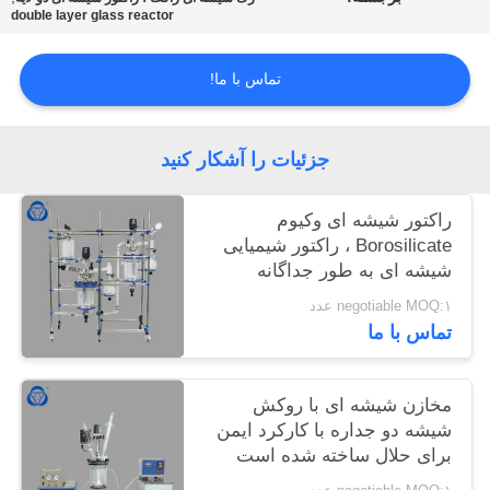
double layer glass reactor
تماس با ما!
جزئیات را آشکار کنید
راکتور شیشه ای وکیوم
Borosilicate ، راکتور شیمیایی
شیشه ای به طور جداگانه
پوشش کتری
negotiable MOQ:۱ عدد
تماس با ما
مخازن شیشه ای با روکش
شیشه دو جداره با کارکرد ایمن
برای حلال ساخته شده است