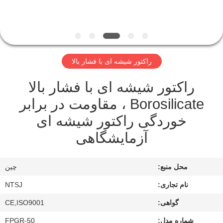
کیفیت
با
ما
راکتور شیشه ای با فشار بالا
تماس
راکتور شیشه ای با فشار بالا
بگیرید
Borosilicate ، مقاومت در برابر
خوردگی راکتور شیشه ای
نقشه
آزمایشگاهی
سایت
PRIVACY
محل منبع:
چين
POLICY
نام تجاری:
NTSJ
گواهی:
CE,ISO9001
شماره مدل:
FPGR-50