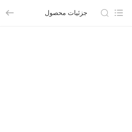
2025
Nantong
Sanjing
جزئیات محصول
Chemglass
Co.,Ltd.
All
Rights
Reserved.
خانه
محصولات
درباره
ما
تور
کارخانه
کنترل