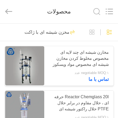
2025
Nantong
Sanjing
محصولات
Chemglass
Co.,Ltd.
All
Rights
Reserved.
خانه
6
مخزن شیشه ای با ژاکت
مخزن راکتور شیشه
محصولات
ای
مخازن شیشه ای چند لایه ای
مخصوص مخلوط کردن مخازن
درباره
شیشه ای مخصوص مواد ویسکوز
ما
طیف گسترده ای
negotiable MOQ:۱ عدد
تماس با ما
6
تور
راکتور شیشه ای با
کارخانه
Reactor Chemglass 20l حرفه
ای ، حلال مقاوم در برابر حلال
فشار بالا
PTFE حلال راکتور شیشه ای
کنترل
Borosilicate
negotiable MOQ:۱ عدد