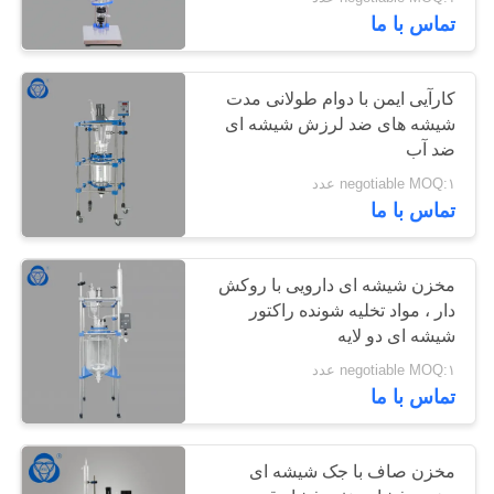
کیفیت
تماس با ما
با
6
کارآیی ایمن با دوام طولانی مدت
ما
شیشه های ضد لرزش شیشه ای
راکتور شیشه ای
ضد آب
تماس
Borosilicate
negotiable MOQ:۱ عدد
بگیرید
تماس با ما
نقشه
مخزن شیشه ای دارویی با روکش
سایت
دار ، مواد تخلیه شونده راکتور
6
شیشه ای دو لایه
راکتور شیشه ای
PRIVACY
negotiable MOQ:۱ عدد
تماس با ما
POLICY
ژاکت
مخزن صاف با جک شیشه ای