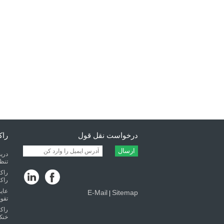
درخواست نقل قول
راکتو
ارسال
دریچ
تنظی
راک
راکت
عای
E-Mail
Sitemap
|
تقوی
خنک