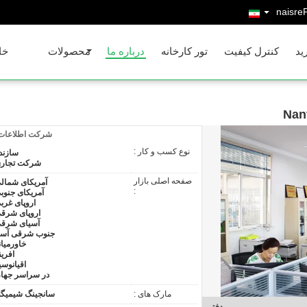
Persia
ید
کنترل کیفیت
تور کارخانه
درباره ما
محصولات
خا
Nan
شرکت اطلاعات
نوع کسب و کار :
سازند
شرکت تجار
صفحه اصلی بازار
آمریکای شمال
:
آمریکای جنوب
اروپای غرب
اروپای شرق
آسیای شرق
جنوب شرقی آسی
خاورمیان
افریق
اقیانوسی
در سراسر جها
مارک های :
سانجینگ شیمیگ