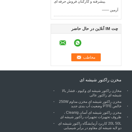
پیشرفته و کارکنان فروش حرفه ای.
—— آرمین
چت IM آنلاین در حال حاضر
مخزن راکتور شیشه ای
مخازن راکتور شیشه ای وکیوم ، فشار بالا
شیشه ای راکتور عالی
مخزن راکتور شیشه ای مخزن مداوم 250W
خالص PTFE وضعیت آب بندی جدید
مخزن راکتور شیشه ای آسان Cleanig ،
ظروف تجهیزات تجهیزات راکتور شیشه ای
20L 50L کاربرد آزمایشگاه راکتور شیشه ای
دو لایه شیشه ای مقاوم در برابر شیمیایی