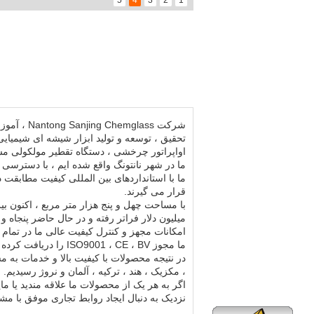
5
4
3
2
1
تحقیق ، توسعه و تولید ابزار شیشه ای شیمیای
اواپراتور چرخشی ، دستگاه تقطیر مولکولی مس
ما در شهر نانتونگ واقع شده ایم ، با دسترسی راحت به حمل و نقل ، 2 سا
ما با استانداردهای بین المللی کیفیت مطابقت 
قرار می گیرند.
با مساحت چهل و پنج هزار متر مربع ، اکنون ب
میلیون دلار فراتر رفته و در حال حاضر پنجاه 
امکانات مجهز و کنترل کیفیت عالی ما در تمام
ما مجوز ISO9001 ، CE ، BV را دریافت کرده ایم.
در نتیجه محصولات با کیفیت بالا و خدمات به 
، مکزیک ، هند ، ترکیه ، آلمان و نروژ رسیدیم.
اگر به هر یک از محصولات ما علاقه مندید یا م
نزدیک به دنبال ایجاد روابط تجاری موفق با م