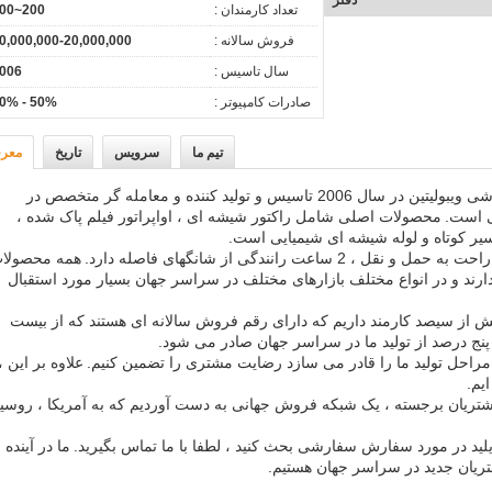
دفتر
تعداد کارمندان :
200~300
فروش سالانه :
0,000,000-20,000,000
سال تاسیس :
006
صادرات کامپیوتر :
50% - 60%
تیم ما
سرویس
تاریخ
معر
شرکت Nantong Sanjing Chemglass ، آموزشی ویبولیتین در سال 2006 تاسیس و تولید کننده و معامله گر متخصص در
ی است.
محصولات اصلی شامل راکتور شیشه ای ، اواپراتور فیلم پاک شده ،
یر کوتاه و لوله شیشه ای شیمیایی است.
عت رانندگی از شانگهای فاصله دارد.
همه محصولا
دارند و در انواع مختلف بازارهای مختلف در سراسر جهان بسیار مورد استقبال
یش از سیصد کارمند داریم که دارای رقم فروش سالانه ای هستند که از بیست
و پنج درصد از تولید ما در سراسر جهان صادر می شود.
 مراحل تولید ما را قادر می سازد رضایت مشتری را تضمین کنیم.
علاوه بر این ،
مشتریان برجسته ، یک شبکه فروش جهانی به دست آوردیم که به آمریکا ، روسی
ایلید در مورد سفارش سفارشی بحث کنید ، لطفا با ما تماس بگیرید.
ما در آینده
شتریان جدید در سراسر جهان هستیم.