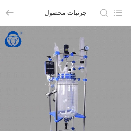
2025
Nantong
Sanjing
جزئیات محصول
Chemglass
Co.,Ltd.
All
Rights
Reserved.
خانه
محصولات
درباره
ما
تور
کارخانه
کنترل