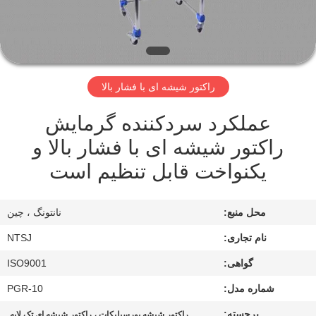
کیفیت
با
ما
راکتور شیشه ای با فشار بالا
تماس
عملکرد سردکننده گرمایش
بگیرید
راکتور شیشه ای با فشار بالا و
یکنواخت قابل تنظیم است
نقشه
سایت
محل منبع:
نانتونگ ، چین
PRIVACY
نام تجاری:
NTSJ
POLICY
گواهی:
ISO9001
شماره مدل:
PGR-10
برجسته:
,
راکتور شیشه بورسیلیکات ، راکتور شیشه ای تک لایه