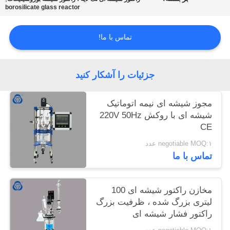
borosilicate glass reactor
تماس با ما!
جزئیات را آشکار کنید
مجوز شیشه ای نیمه اتوماتیک
شیشه ای با روکش 220V 50Hz
CE
negotiable MOQ:۱ عدد
تماس با ما
مخازن راکتور شیشه ای 100
لیتری بزرگ شده ، ظرفیت بزرگ
راکتور فشار شیشه ای