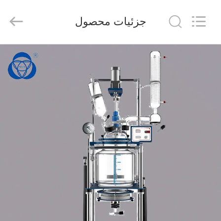
2025
Nantong
Sanjing
جزئیات محصول
Chemglass
Co.,Ltd.
All
Rights
Reserved.
خانه
محصولات
درباره
ما
تور
کارخانه
کنترل