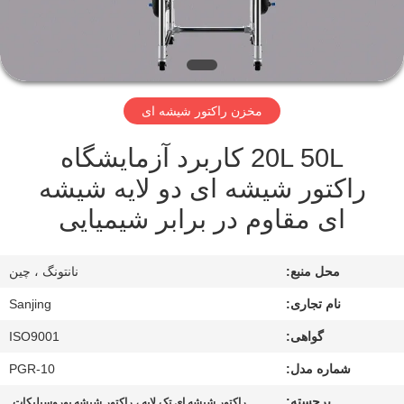
کیفیت
با
ما
مخزن راکتور شیشه ای
تماس
20L 50L کاربرد آزمایشگاه
بگیرید
راکتور شیشه ای دو لایه شیشه
ای مقاوم در برابر شیمیایی
نقشه
سایت
محل منبع:
نانتونگ ، چین
PRIVACY
نام تجاری:
Sanjing
POLICY
گواهی:
ISO9001
شماره مدل:
PGR-10
برجسته:
,
راکتور شیشه ای تک لایه ، راکتور شیشه بوروسیلیکات