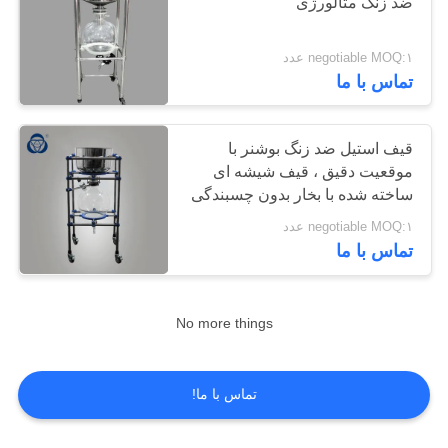
ضد زنگ متالورژی
negotiable MOQ:۱ عدد
6
تماس با ما
مخزن شیشه ای با
ژاکت
قیف استیل ضد زنگ بوشنر با
موقعیت دقیق ، قیف شیشه ای
ساخته شده با بخار بدون چسبندگی
مواد
negotiable MOQ:۱ عدد
تماس با ما
6
No more things
اواپراتور دوار خلاء
تماس با ما!