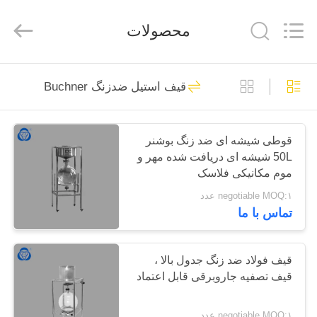
2025
Nantong
Sanjing
محصولات
Chemglass
Co.,Ltd.
All
Rights
Reserved.
خانه
6
قیف استیل ضدزنگ Buchner
مخزن راکتور شیشه
محصولات
ای
قوطی شیشه ای ضد زنگ بوشنر
50L شیشه ای دریافت شده مهر و
درباره
موم مکانیکی فلاسک
ما
negotiable MOQ:۱ عدد
تماس با ما
6
تور
راکتور شیشه ای با
کارخانه
قیف فولاد ضد زنگ جدول بالا ،
قیف تصفیه جاروبرقی قابل اعتماد
فشار بالا
کنترل
negotiable MOQ:۱ عدد