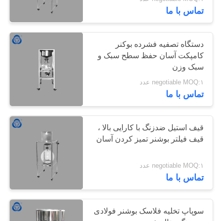
کیفیت
تماس با ما
با
6
دستگاه تصفیه فشرده بوکنر
ما
کامپکت آسان حفظ سطح سبک و
راکتور شیشه ای
سبک وزن
تماس
Borosilicate
negotiable MOQ:۱ عدد
بگیرید
تماس با ما
نقشه
قیف استیل ضدزنگ با کارایی بالا ،
سایت
قیف فیلتر بوشنر تمیز کردن آسان
6
راکتور شیشه ای
PRIVACY
negotiable MOQ:۱ عدد
تماس با ما
POLICY
ژاکت
سوپاپ تخلیه فلاسک بوشنر فولادی