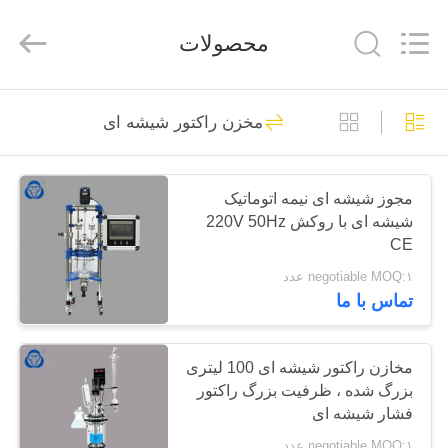
2025
Nantong
Sanjing
محصولات
Chemglass
Co.,Ltd.
All
Rights
Reserved.
خانه
6
مخزن راکتور شیشه ای
مخزن راکتور شیشه
محصولات
ای
مجوز شیشه ای نیمه اتوماتیک
شیشه ای با روکش 220V 50Hz
درباره
CE
ما
negotiable MOQ:۱ عدد
تماس با ما
6
تور
راکتور شیشه ای با
کارخانه
مخازن راکتور شیشه ای 100 لیتری
بزرگ شده ، ظرفیت بزرگ راکتور
فشار بالا
فشار شیشه ای
کنترل
negotiable MOQ:۱ عدد