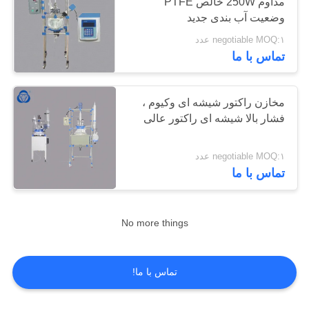
مداوم 250W خالص PTFE
وضعیت آب بندی جدید
negotiable MOQ:۱ عدد
6
تماس با ما
مخزن شیشه ای با
ژاکت
مخازن راکتور شیشه ای وکیوم ،
فشار بالا شیشه ای راکتور عالی
negotiable MOQ:۱ عدد
تماس با ما
6
No more things
اواپراتور دوار خلاء
تماس با ما!