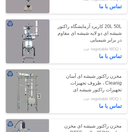
کیفیت
تماس با ما
با
6
20L 50L کاربرد آزمایشگاه راکتور
ما
شیشه ای دو لایه شیشه ای مقاوم
راکتور شیشه ای
در برابر شیمیایی
تماس
Borosilicate
negotiable MOQ:۱ عدد
بگیرید
تماس با ما
نقشه
مخزن راکتور شیشه ای آسان
سایت
Cleanig ، ظروف تجهیزات
6
تجهیزات راکتور شیشه ای
راکتور شیشه ای
PRIVACY
negotiable MOQ:۱ عدد
تماس با ما
POLICY
ژاکت
مخزن راکتور شیشه ای مخزن