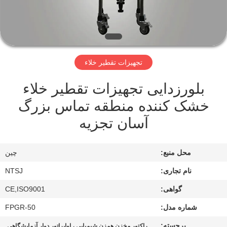
کیفیت
با
ما
تجهیزات تقطیر خلاء
تماس
بلورزدایی تجهیزات تقطیر خلاء
بگیرید
خشک کننده منطقه تماس بزرگ
آسان تجزیه
نقشه
سایت
محل منبع:
چين
PRIVACY
نام تجاری:
NTSJ
POLICY
گواهی:
CE,ISO9001
شماره مدل:
FPGR-50
برجسته:
,
راکتور مخزن همزن شیمیایی ، اواپراتور دوار آزمایشگاهی