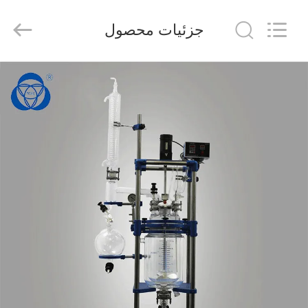
2025
Nantong
Sanjing
جزئیات محصول
Chemglass
Co.,Ltd.
All
Rights
Reserved.
خانه
محصولات
درباره
ما
تور
کارخانه
کنترل