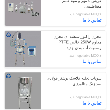
گریس با مهر و موم کمتر
مغناطیسی
negotiable MOQ:۱ عدد
6
تماس با ما
مخزن شیشه ای با
ژاکت
مخزن راکتور شیشه ای مخزن
مداوم 250W خالص PTFE
وضعیت آب بندی جدید
negotiable MOQ:۱ عدد
تماس با ما
6
سوپاپ تخلیه فلاسک بوشنر فولادی
اواپراتور دوار خلاء
ضد زنگ متالورژی
negotiable MOQ:۱ عدد
تماس با ما