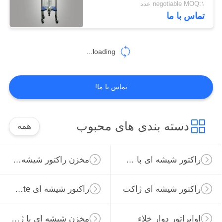
negotiable MOQ:۱ عدد
تماس با ما
6
تجهیزات تقطیر
loading...
مولکولی
تماس با ما!
6
دسته بندی های محبوب
همه
چرخدار خنک کننده
راکتور شیشه ای با فشار بالا
مخزن راکتور شیشه ای
گرمایش
راکتور شیشه ای ژاکت
راکتور شیشه ای Borosilicate
اواپراتور دوار خلاء
مخزن شیشه ای با ژاکت