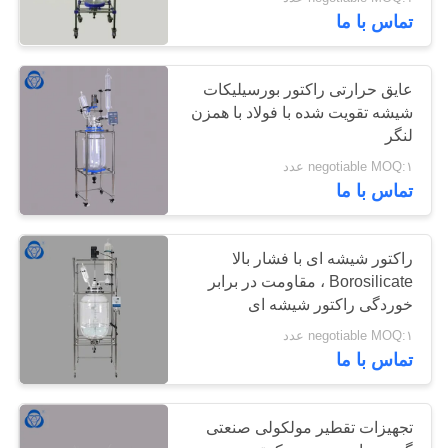
کیفیت
تماس با ما
با
6
عایق حرارتی راکتور بورسیلیکات
ما
شیشه تقویت شده با فولاد با همزن
راکتور شیشه ای
لنگر
تماس
Borosilicate
negotiable MOQ:۱ عدد
بگیرید
تماس با ما
نقشه
راکتور شیشه ای با فشار بالا
سایت
Borosilicate ، مقاومت در برابر
6
خوردگی راکتور شیشه ای
آزمایشگاهی
راکتور شیشه ای
PRIVACY
negotiable MOQ:۱ عدد
تماس با ما
POLICY
ژاکت
تجهیزات تقطیر مولکولی صنعتی