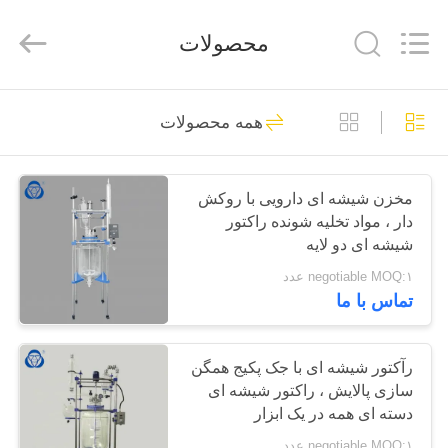
2025
Nantong
Sanjing
محصولات
Chemglass
Co.,Ltd.
All
Rights
Reserved.
خانه
6
همه محصولات
مخزن راکتور شیشه
محصولات
ای
مخزن شیشه ای دارویی با روکش
دار ، مواد تخلیه شونده راکتور
درباره
شیشه ای دو لایه
ما
negotiable MOQ:۱ عدد
تماس با ما
6
تور
راکتور شیشه ای با
کارخانه
رآکتور شیشه ای با جک پکیج همگن
سازی پالایش ، راکتور شیشه ای
فشار بالا
دسته ای همه در یک ابزار
کنترل
negotiable MOQ:۱ عدد