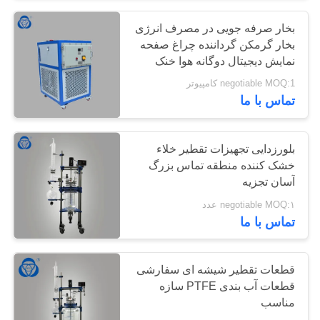
بخار صرفه جویی در مصرف انرژی
6
بخار گرمکن گرداننده چراغ صفحه
نمایش دیجیتال دوگانه هوا خنک
واحد تقطیر شیشه ای
کننده
negotiable MOQ:1 کامپیوتر
تماس با ما
بلورزدایی تجهیزات تقطیر خلاء
خشک کننده منطقه تماس بزرگ
آسان تجزیه
6
negotiable MOQ:۱ عدد
تماس با ما
تجهیزات تقطیر خلاء
قطعات تقطیر شیشه ای سفارشی
قطعات آب بندی PTFE سازه
مناسب