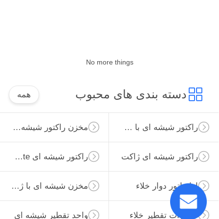
کیفیت
با
ما
No more things
تماس
بگیرید
دسته بندی های محبوب
همه
نقشه
راکتور شیشه ای با فشار بالا
مخزن راکتور شیشه ای
سایت
راکتور شیشه ای ژاکت
راکتور شیشه ای Borosilicate
PRIVACY
POLICY
اواپراتور دوار خلاء
مخزن شیشه ای با ژاکت
تجهیزات تقطیر خلاء
واحد تقطیر شیشه ای