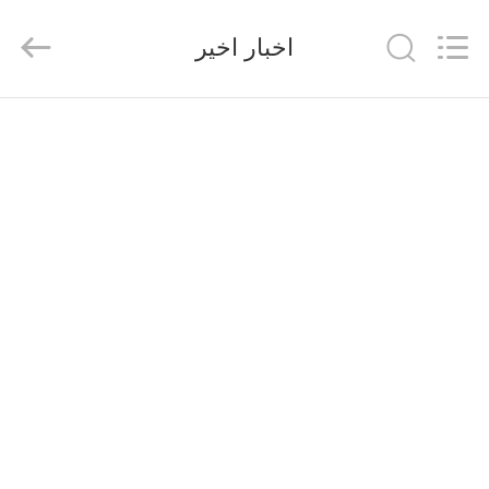
2025
Nantong
Sanjing
اخبار اخیر
Chemglass
Co.,Ltd.
All
Rights
Reserved.
خانه
محصولات
درباره
ما
تور
کارخانه
کنترل