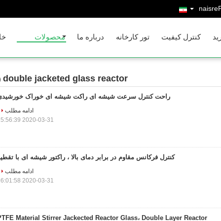
Persia
ید
کنترل کیفیت
تور کارخانه
درباره ما
محصولات
خا
double jacketed glass reactor
1)
راحت کنترل سرعت شیشه ای راکت شیشه ای خوراک خورشیدی
ادامه مطلب
2020-03-31 15:56:39
کنترل فرکانس مقاوم در برابر دمای بالا ، راکتور شیشه ای با تقطی
ادامه مطلب
2020-03-31 16:01:58
PTFE Material Stirrer Jackected Reactor Glass، Double Layer Reactor