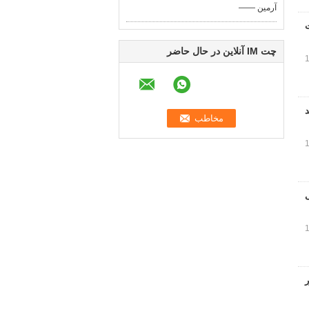
—— آرمین
ت
چت IM آنلاین در حال حاضر